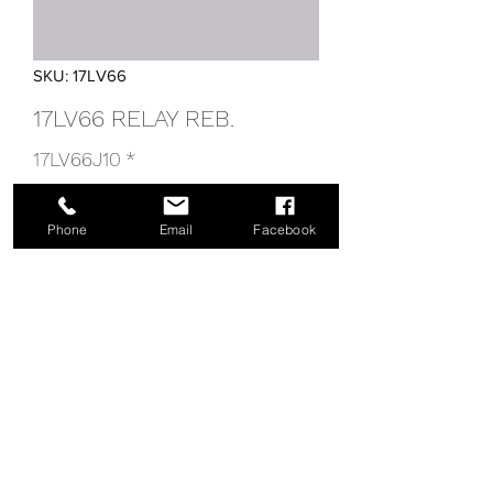
SKU: 17LV66
17LV66 RELAY REB.
17LV66J10
*
Phone
Email
Facebook
17LV66BD52
*
17LV66 RELAY REB.